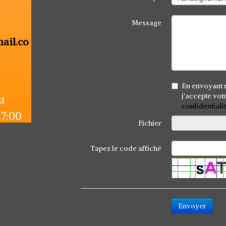
Message
ail.co
En envoyant 
j'accepte vot
u
confidentiali
17:00
Fichier
Tapez le code affiché
Envoyer