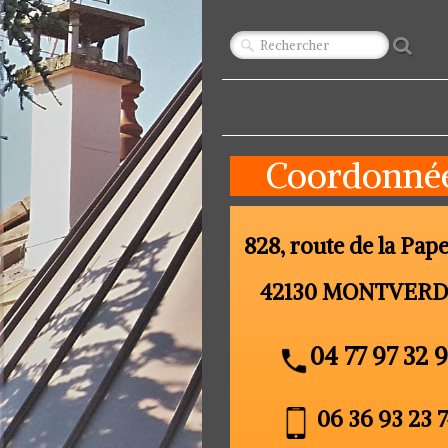
Coordonné
828, route de la Pape
42130 MONTVER
04 77 97 32 
06 36 93 23 