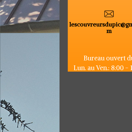
lescouvreursdupic@gm
m
Bureau ouvert d
Lun. au Ven.: 8:00 - 