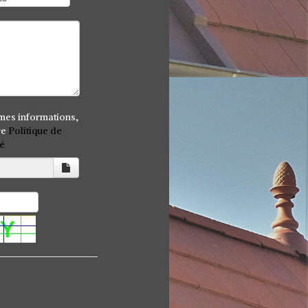
mes informations,
re
Politique de
té