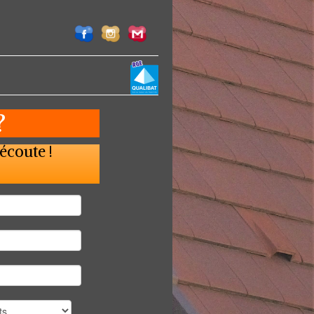
 ?
écoute !