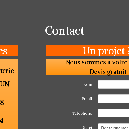
Contact
es
Un projet
Nous sommes à votre 
terie
Devis gratuit
DUN
Nom
Email
98
Téléphone
74
Sujet