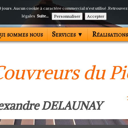
30 jours .Aucun cookie à caractère commercial n'est utilisé .Retrouvez
légales
Suite...
Personnaliser
Accepter
ui sommes nous
Services
Réalisations
▼
Couvreurs du Pi
exandre DELAUNAY